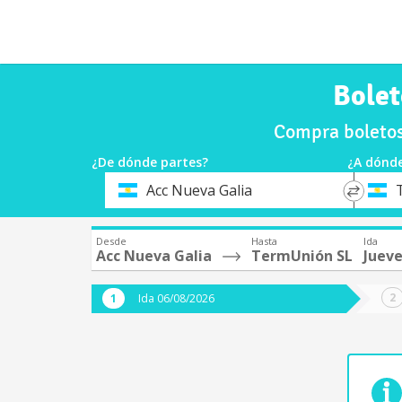
Bolet
Compra boletos
¿De dónde partes?
¿A dónde
*
*
Acc Nueva Galia
Origen
Destin
Desde
Hasta
Ida
Acc Nueva Galia
TermUnión SL
Jueve
Ida 06/08/2026