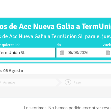
os de Acc Nueva Galia a TermUn
 de Acc Nueva Galia a TermUnión SL para el ju
 quieres ir?
Ida
Vuel
*
Fech
TermUnión SL
o
Fecha
de
de
Vuel
Ida
s 06 Agosto
Asientos
Pago
Lo sentimos. No hemos podido encontrar resul