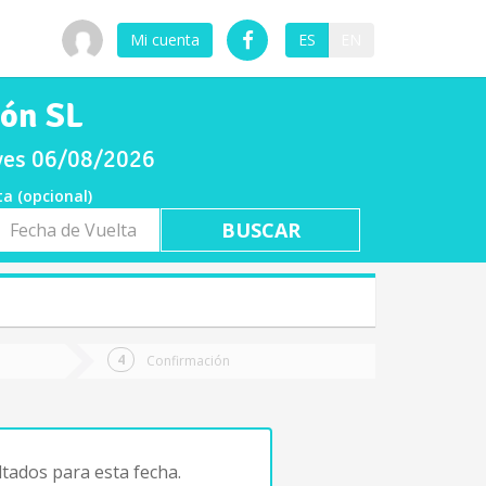
Mi cuenta
ES
EN
ión SL
eves 06/08/2026
ta (opcional)
a
ta
Confirmación
tados para esta fecha.