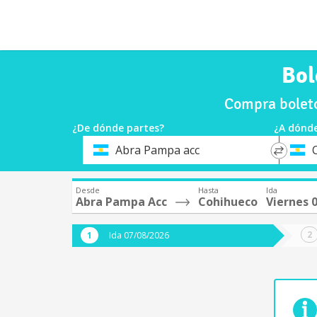
Bol
Compra boleto
¿De dónde partes?
¿A dónde
*
*
Abra Pampa acc
Origen
Destin
Desde
Hasta
Ida
Abra Pampa Acc
Cohihueco
Viernes 
Ida 07/08/2026