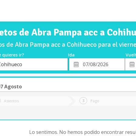
etos de Abra Pampa acc a Cohih
s de Abra Pampa acc a Cohihueco para el vier
 quieres ir?
Ida
Vuel
*
Fech
Cohihueco
o
Fecha
de
de
Vuel
Ida
07 Agosto
Asientos
Pago
Lo sentimos. No hemos podido encontrar resul