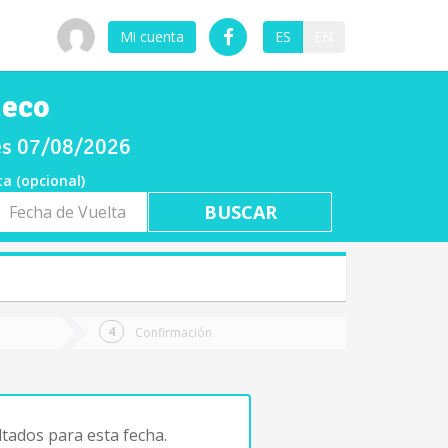
Mi cuenta
ES
EN
ueco
nes 07/08/2026
ta (opcional)
a
ta
Confirmación
tados para esta fecha.