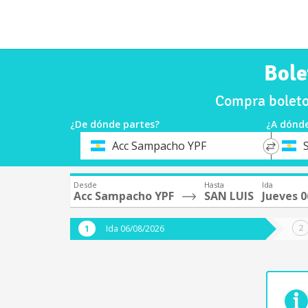
Bole
Compra boleto
¿De dónde partes?
¿A dónde
*
*
Acc Sampacho YPF
Origen
Destin
Desde
Hasta
Ida
Acc Sampacho YPF
SAN LUIS
Jueves 
Ida 06/08/2026