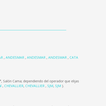
AR
,
ANDESMAR
,
ANDESMAR
,
ANDESMAR
,
CATA
°, Salón Cama; dependiendo del operador que elijas
al
,
CHEVALLIER
,
CHEVALLIER
,
SJM
,
SJM
).