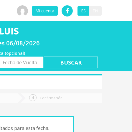
Mi cuenta
ES
EN
 LUIS
ves 06/08/2026
ta (opcional)
a
ta
Confirmación
tados para esta fecha.