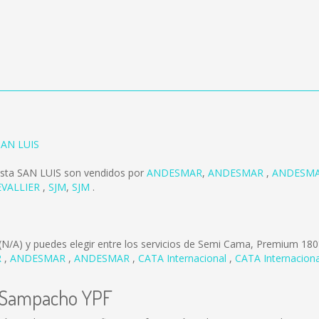
SAN LUIS
sta SAN LUIS son vendidos por
ANDESMAR
,
ANDESMAR
,
ANDESM
EVALLIER
,
SJM
,
SJM
.
(N/A)
y puedes elegir entre los servicios de Semi Cama, Premium 180
R
,
ANDESMAR
,
ANDESMAR
,
CATA Internacional
,
CATA Internacion
c Sampacho YPF