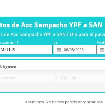
tos de Acc Sampacho YPF a SAN
s de Acc Sampacho YPF a SAN LUIS para el jue
 quieres ir?
Ida
Vuel
*
Fech
SAN LUIS
o
Fecha
de
de
Vuel
Ida
06 Agosto
Asientos
Pago
Lo sentimos. No hemos podido encontrar resul