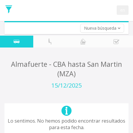
Fecha
de
en
Vuelta (opcional)
Ida
Fecha
de
Nueva búsqueda
Vuelta
Almafuerte - CBA hasta San Martin
(MZA)
15/12/2025
Lo sentimos. No hemos podido encontrar resultados
para esta fecha.