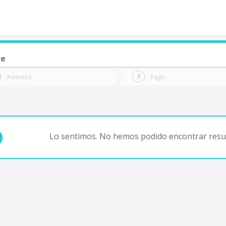
re
de quieres ir?
Ida
Vuelta
Asientos
Pago
*
Fec
Metan
Fecha
de
de
Vuel
Ida
Lo sentimos. No hemos podido encontrar resul