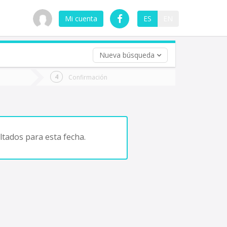
Mi cuenta
ES
EN
Nueva búsqueda
 (opcional)
Confirmación
ha
ta
tados para esta fecha.