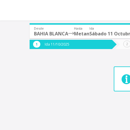
Desde
Hasta
Ida
BAHIA BLANCA
Metan
Sábado 11 Octub
¿De dónde partes?
¿A dón
Ida 11/10/2025
*
*
BAHIA BLANCA
Origen
Destino