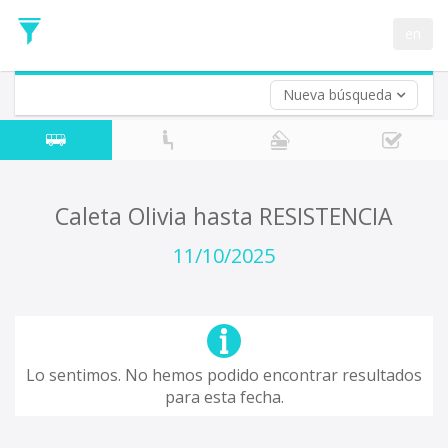
Fecha
de
en
Vuelta (opcional)
Ida
Fecha
de
Nueva búsqueda
Vuelta
Caleta Olivia hasta RESISTENCIA
11/10/2025
Lo sentimos. No hemos podido encontrar resultados
para esta fecha.