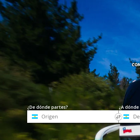
COM
¿De dónde partes?
¿A dónde 
*
*
Origen
Destino