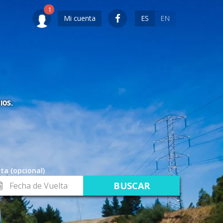
Mi cuenta
ES
EN
IOS.
ta (opcional)
cha
lta