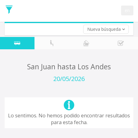
Fecha
de
en
Vuelta (opcional)
Ida
Fecha
de
Nueva búsqueda
Vuelta
San Juan hasta Los Andes
20/05/2026
Lo sentimos. No hemos podido encontrar resultados
para esta fecha.