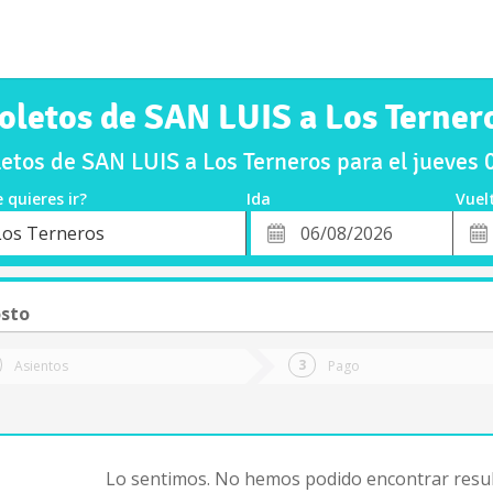
oletos de SAN LUIS a Los Terner
etos de SAN LUIS a Los Terneros para el jueves
 quieres ir?
Ida
Vuel
*
Fech
Los Terneros
o
Fecha
de
de
Vuel
Ida
osto
Asientos
Pago
Lo sentimos. No hemos podido encontrar resul