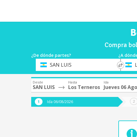
B
Compra bol
¿De dónde partes?
¿A dónde
*
*
SAN LUIS
Origen
Destin
Desde
Hasta
Ida
SAN LUIS
Los Terneros
Jueves 06 Ag
Ida 06/08/2026