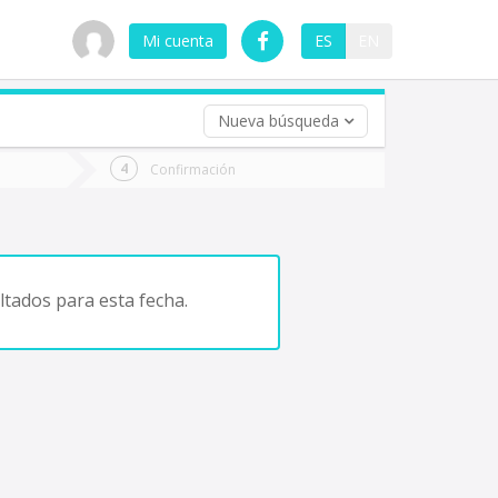
Mi cuenta
ES
EN
Nueva búsqueda
 (opcional)
Confirmación
ha
ta
tados para esta fecha.