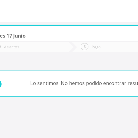
es 17 Junio
de quieres ir?
Ida
Vuelta
Asientos
Pago
*
Fec
uer Aike
Fecha
de
de
Vuel
Ida
Lo sentimos. No hemos podido encontrar resul