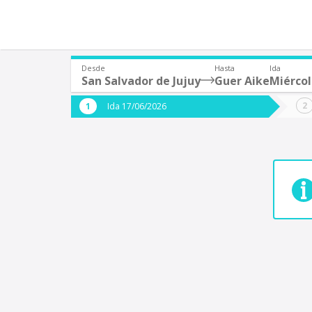
Desde
Hasta
Ida
San Salvador de Jujuy
Guer Aike
Miércol
¿De dónde partes?
¿A dón
Ida 17/06/2026
*
*
San Salvador de Jujuy
G
Origen
Destino