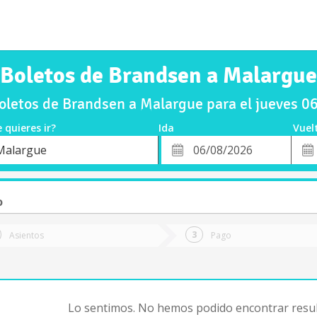
Boletos de Brandsen a Malargue
letos de Brandsen a Malargue para el jueves 
 quieres ir?
Ida
Vuel
*
Fech
Malargue
o
Fecha
de
de
Vuel
Ida
o
Asientos
Pago
Lo sentimos. No hemos podido encontrar resul