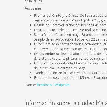
de la RP 29.
Festivales
Festival del Canto y la Danza: Se lleva a cabo e
regionales y nacionales. Plaza Hipólito Yrigoye
Desfile de Carnaval Brandsen: los fines de sem
Fiesta Provincial del Carruaje: Se realiza el últ
Santa Rita de Cascia: en mayo Brandsen tiene 
templo de su advocación. Todos los 22 de mayo 
En octubre se desarrollan varias actividades, ci
el Aniversario de la creación del Partido el 21 d
En noviembre se lleva a cabo la Semana de la Cu
de platería, cestería, pintura, banda de música 
En diciembre se realiza la Muestra musical de l
de la escuela. La entrada es paga.
Tambien en diciembre se presenta el Coro Munici
En la ciudad se encontraba el Minizoo Ecomundo
Fuente:
Brandsen / Wikipedia
Información sobre la ciudad Mal