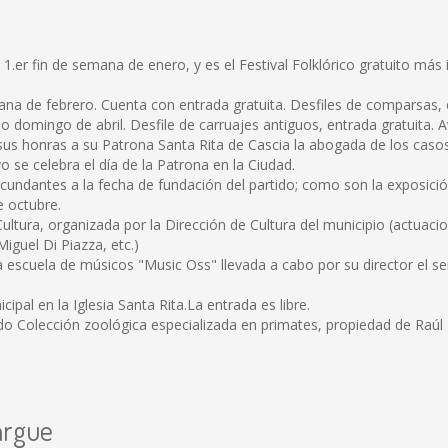
l 1.er fin de semana de enero, y es el Festival Folklórico gratuito más 
n
ana de febrero. Cuenta con entrada gratuita. Desfiles de comparsas,
imo domingo de abril. Desfile de carruajes antiguos, entrada gratuita. A
sus honras a su Patrona Santa Rita de Cascia la abogada de los caso
se celebra el día de la Patrona en la Ciudad.
rcundantes a la fecha de fundación del partido; como son la exposición 
e octubre.
ltura, organizada por la Dirección de Cultura del municipio (actuacio
Miguel Di Piazza, etc.)
a escuela de músicos "Music Oss" llevada a cabo por su director el se
pal en la Iglesia Santa Rita.La entrada es libre.
 Colección zoológica especializada en primates, propiedad de Raúl Po
argue