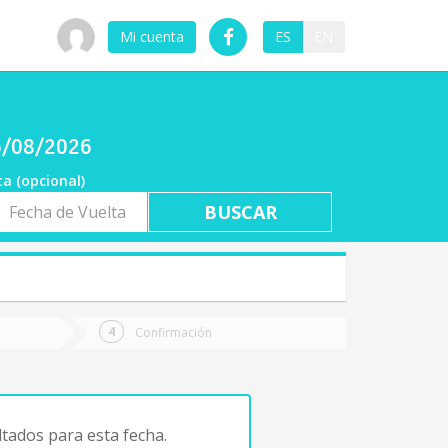
Mi cuenta
ES
EN
06/08/2026
ta (opcional)
a
ta
Confirmación
tados para esta fecha.