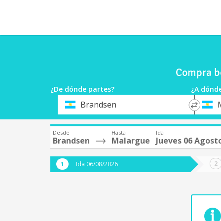
Compra bo
¿De dónde partes?
¿A dónde
*
*
Brandsen
Origen
Destin
Desde
Hasta
Ida
Brandsen
Malargue
Jueves 06 Agost
Ida 06/08/2026